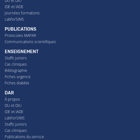
DU et DIU
IDE et IADE
Journées formations
LabforSIMS
PUBLICATIONS
Protocoles MAPAR
Communications scientifiques
ENSEIGNEMENT
Staffs juniors
Cas cliniques
Bibliographie
Fiches urgence
Fiches diabète
DAR
À propos
DU et DIU
IDE et IADE
LabForSIMS
Staffs juniors
Cas cliniques
Publications du service