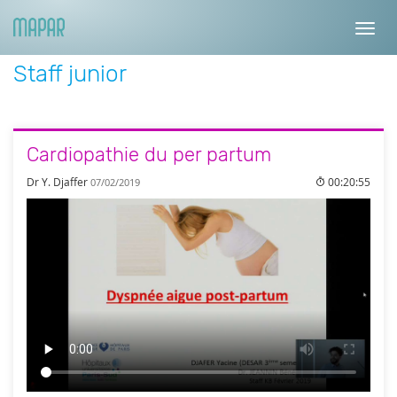
Toggl
navig
Staff junior
Cardiopathie du per partum
Dr Y. Djaffer
00:20:55
07/02/2019