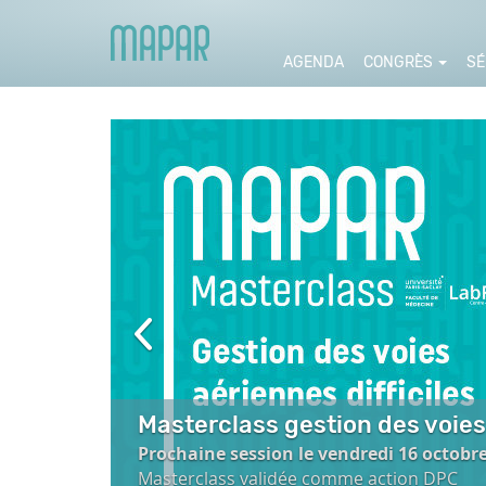
AGENDA
CONGRÈS
SÉ
Précédant
Masterclass gestion des voies 
Prochaine session le vendredi 16
oct
obr
Masterclass validée comme action DPC