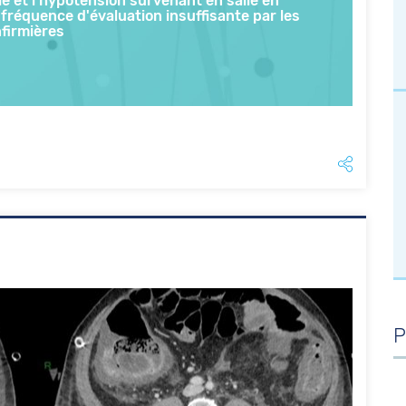
e et l’hypotension survenant en salle en
 fréquence d'évaluation insuffisante par les
nfirmières
P