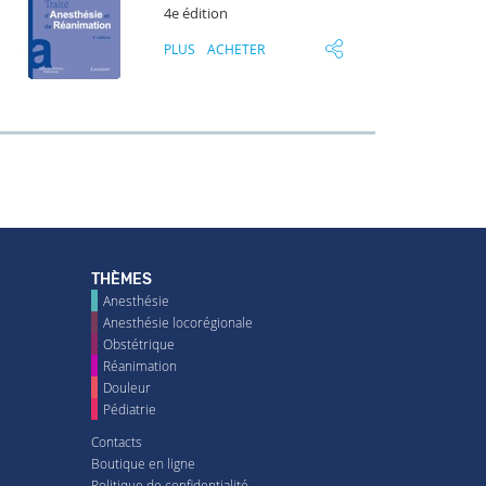
4e édition
PLUS
ACHETER
THÈMES
Anesthésie
Anesthésie locorégionale
Obstétrique
Réanimation
Douleur
Pédiatrie
Contacts
Boutique en ligne
Politique de confidentialité