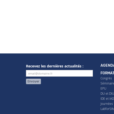
AGEND
Recevez les dernières actualités :
FORMAT
Congrès
Envoyer
Séminair
EPU
DU et DI
IDE et IA
Journées 
LabforSI