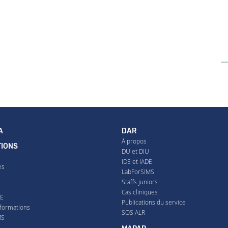
A
DAR
À propos
IONS
DU et DIU
IDE et IADE
es
LabForSIMS
Staffs juniors
U
Cas cliniques
DE
Publications du service
formations
SOS ALR
MS