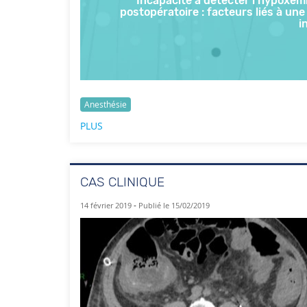
Incapacité à détecter l’hypoxémi
postopératoire : facteurs liés à une
i
Anesthésie
PLUS
CAS CLINIQUE
-
14 février 2019
Publié le 15/02/2019