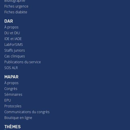
Bibliographie
Fiches urgence
Fiches diabète
DAR
À propos
DU et DIU
IDE et IADE
LabForSIMS
Staffs juniors
Cas cliniques
Publications du service
SOS ALR
MAPAR
À propos
Congrès
Séminaires
EPU
Protocoles
Communications du congrès
Boutique en ligne
THÈMES