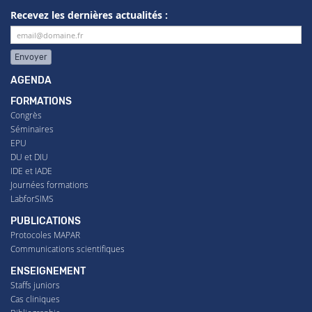
Recevez les dernières actualités :
Envoyer
AGENDA
FORMATIONS
Congrès
Séminaires
EPU
DU et DIU
IDE et IADE
Journées formations
LabforSIMS
PUBLICATIONS
Protocoles MAPAR
Communications scientifiques
ENSEIGNEMENT
Staffs juniors
Cas cliniques