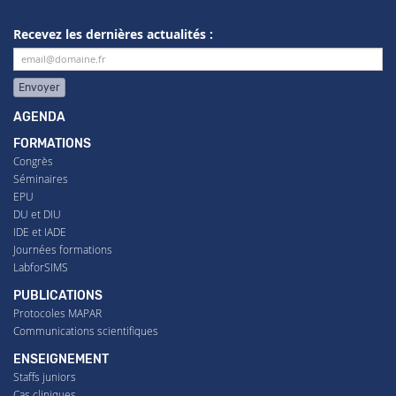
Recevez les dernières actualités :
Envoyer
AGENDA
FORMATIONS
Congrès
Séminaires
EPU
DU et DIU
IDE et IADE
Journées formations
LabforSIMS
PUBLICATIONS
Protocoles MAPAR
Communications scientifiques
ENSEIGNEMENT
Staffs juniors
Cas cliniques