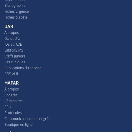
Bibliographie
Fiches urgence
Fiches diabète
DAR
À propos
DU et DIU
IDE et IADE
LabForSIMS
Staffs juniors
Cas cliniques
Publications du service
SOS ALR
MAPAR
À propos
Congrès
Séminaires
EPU
Protocoles
Communications du congrès
Boutique en ligne