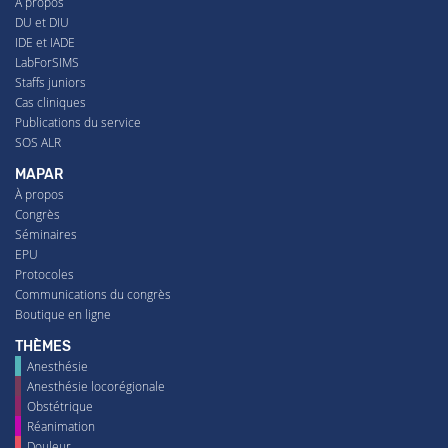
À propos
DU et DIU
IDE et IADE
LabForSIMS
Staffs juniors
Cas cliniques
Publications du service
SOS ALR
MAPAR
À propos
Congrès
Séminaires
EPU
Protocoles
Communications du congrès
Boutique en ligne
THÈMES
Anesthésie
Anesthésie locorégionale
Obstétrique
Réanimation
Douleur