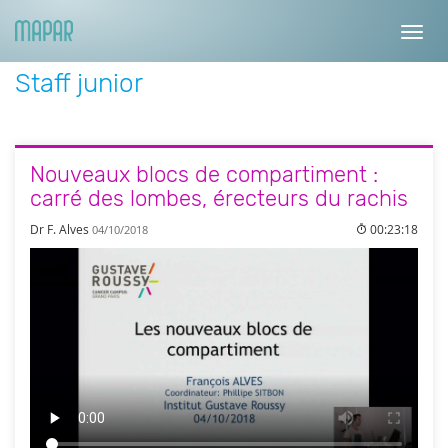
Toggl
navig
Staff junior
Nouveaux blocs de compartiment :
carré des lombes, érecteurs du rachis
Dr F. Alves
00:23:18
04/10/2018