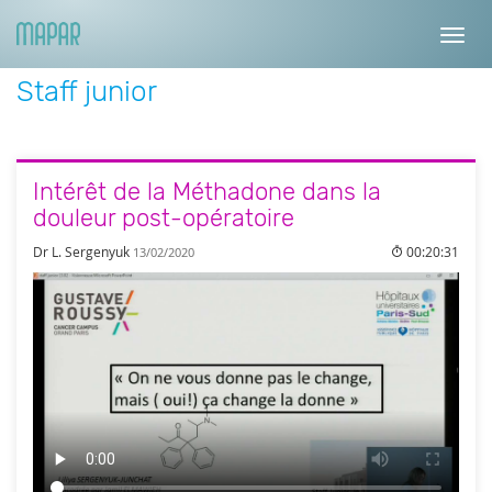
Toggl
navig
Staff junior
Intérêt de la Méthadone dans la
douleur post-opératoire
Dr L. Sergenyuk
00:20:31
13/02/2020