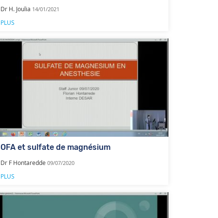
Dr H. Joulia
14/01/2021
PLUS
OFA et sulfate de magnésium
Dr F Hontaredde
09/07/2020
PLUS