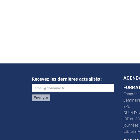
AGEND
Recevez les dernières actualités :
FORMAT
Congrès
Envoyer
Séminair
EPU
DU et DI
IDE et IA
Journées 
LabforSI