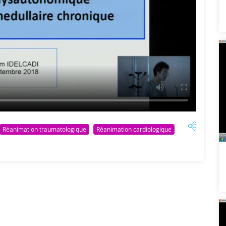
Réanimation traumatologique
Réanimation cardiologique