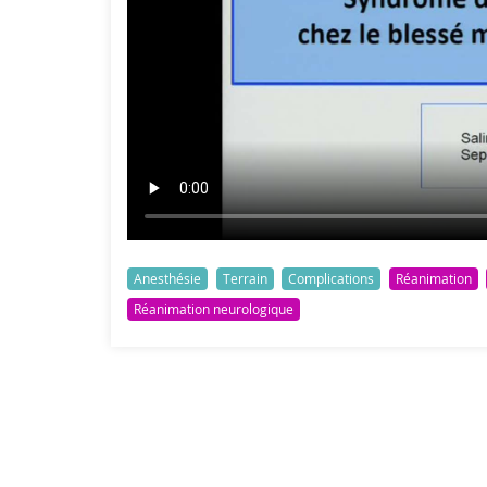
Anesthésie
Terrain
Complications
Réanimation
Réanimation neurologique