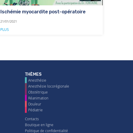
Ischémie myocardite post-opératoire
21/01/2021
PLUS
THÈMES
Anesthésie
Anesthésie locorégionale
Obstétrique
Réanimation
Douleur
Pédiatrie
Contacts
Boutique en ligne
Politique de confidentialité