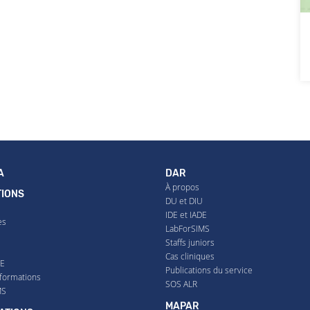
A
DAR
À propos
IONS
DU et DIU
IDE et IADE
es
LabForSIMS
Staffs juniors
U
Cas cliniques
DE
Publications du service
formations
SOS ALR
MS
MAPAR