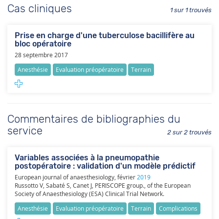
Cas cliniques
1 sur 1 trouvés
Prise en charge d'une tuberculose bacillifère au
bloc opératoire
28 septembre 2017
Anesthésie
Evaluation préopératoire
Terrain
Commentaires de bibliographies du
service
2 sur 2 trouvés
Variables associées à la pneumopathie
postopératoire : validation d'un modèle prédictif
European journal of anaesthesiology
,
février
2019
Russotto V, Sabaté S, Canet J, PERISCOPE group., of the European
Society of Anaesthesiology (ESA) Clinical Trial Network.
Anesthésie
Evaluation préopératoire
Terrain
Complications