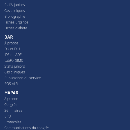
Staffs juniors
Cas cliniques
Bibliographie
Fiches urgence
Fiches diabète
DAR
À propos
DU et DIU
IDE et IADE
LabForSIMS
Staffs juniors
Cas cliniques
Publications du service
SOS ALR
MAPAR
À propos
Congrès
Séminaires
EPU
Protocoles
Communications du congrès