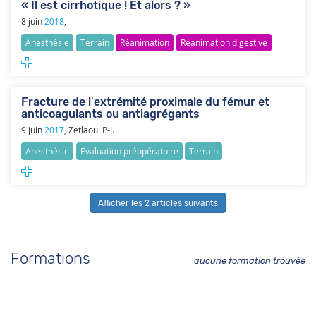
« Il est cirrhotique ! Et alors ? »
8
juin
2018
,
Anesthésie
Terrain
Réanimation
Réanimation digestive
Fracture de l’extrémité proximale du fémur et
anticoagulants ou antiagrégants
9
juin
2017
,
Zetlaoui P-J.
Anesthésie
Evaluation préopératoire
Terrain
Afficher les 2 articles suivants
Formations
aucune formation trouvée