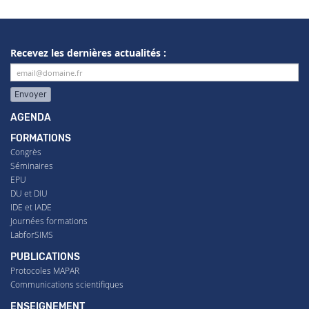
Recevez les dernières actualités :
Envoyer
AGENDA
FORMATIONS
Congrès
Séminaires
EPU
DU et DIU
IDE et IADE
Journées formations
LabforSIMS
PUBLICATIONS
Protocoles MAPAR
Communications scientifiques
ENSEIGNEMENT