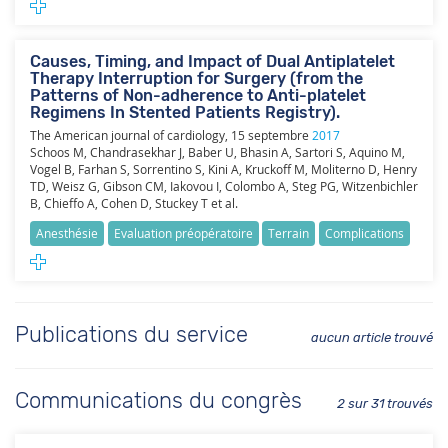
Causes, Timing, and Impact of Dual Antiplatelet
Therapy Interruption for Surgery (from the
Patterns of Non-adherence to Anti-platelet
Regimens In Stented Patients Registry).
The American journal of cardiology
,
15
septembre
2017
Schoos M, Chandrasekhar J, Baber U, Bhasin A, Sartori S, Aquino M,
Vogel B, Farhan S, Sorrentino S, Kini A, Kruckoff M, Moliterno D, Henry
TD, Weisz G, Gibson CM, Iakovou I, Colombo A, Steg PG, Witzenbichler
B, Chieffo A, Cohen D, Stuckey T et al.
Anesthésie
Evaluation préopératoire
Terrain
Complications
Publications du service
aucun article trouvé
Communications du congrès
2 sur 31 trouvés