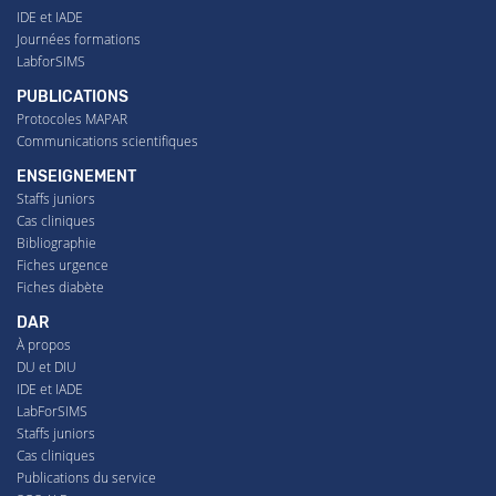
IDE et IADE
Journées formations
LabforSIMS
PUBLICATIONS
Protocoles MAPAR
Communications scientifiques
ENSEIGNEMENT
Staffs juniors
Cas cliniques
Bibliographie
Fiches urgence
Fiches diabète
DAR
À propos
DU et DIU
IDE et IADE
LabForSIMS
Staffs juniors
Cas cliniques
Publications du service