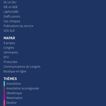
DU et DIU
IDE et IADE
LabForSIMS
Staffs juniors
Cas cliniques
Publications du service
SOS ALR
MAPAR
À propos
Congrès
Séminaires
EPU
Protocoles
Communications du congrès
Boutique en ligne
THÈMES
Anesthésie
Anesthésie locorégionale
Obstétrique
Réanimation
Douleur