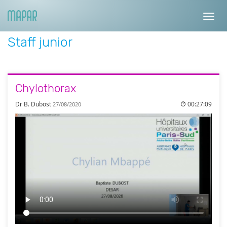
Toggl
navig
Staff junior
Chylothorax
Dr B. Dubost
00:27:09
27/08/2020