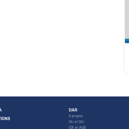
A
DAR
À propos
IONS
DU et DIU
IDE et IADE