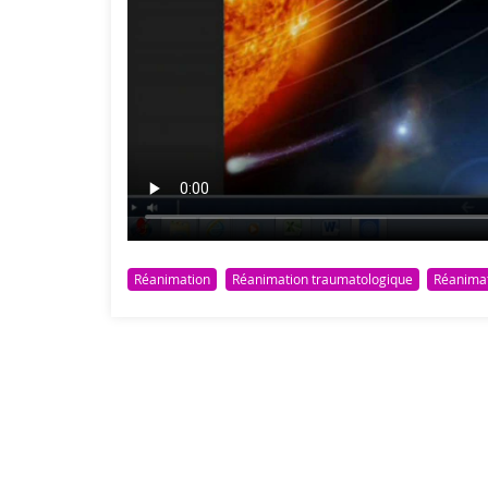
Réanimation
Réanimation traumatologique
Réanimat