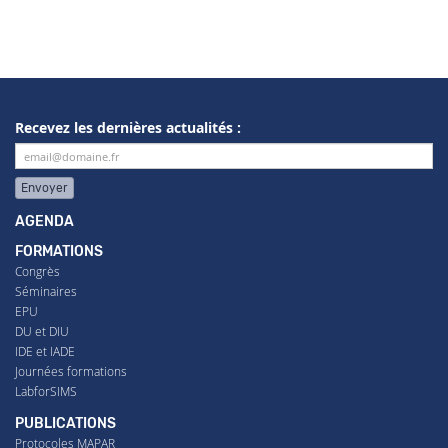
Recevez les dernières actualités :
Envoyer
AGENDA
FORMATIONS
Congrès
Séminaires
EPU
DU et DIU
IDE et IADE
Journées formations
LabforSIMS
PUBLICATIONS
Protocoles MAPAR