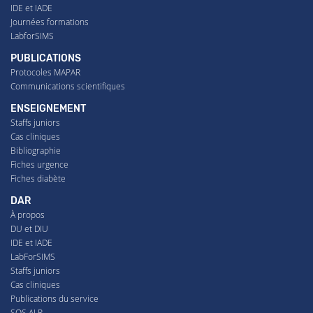
IDE et IADE
Journées formations
LabforSIMS
PUBLICATIONS
Protocoles MAPAR
Communications scientifiques
ENSEIGNEMENT
Staffs juniors
Cas cliniques
Bibliographie
Fiches urgence
Fiches diabète
DAR
À propos
DU et DIU
IDE et IADE
LabForSIMS
Staffs juniors
Cas cliniques
Publications du service
SOS ALR