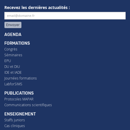
Recevez les dernières actualités :
Envoyer
AGENDA
FORMATIONS
Congrès
Séminaires
EPU
DU et DIU
IDE et IADE
Journées formations
LabforSIMS
PUBLICATIONS
Protocoles MAPAR
Communications scientifiques
ENSEIGNEMENT
Staffs juniors
Cas cliniques