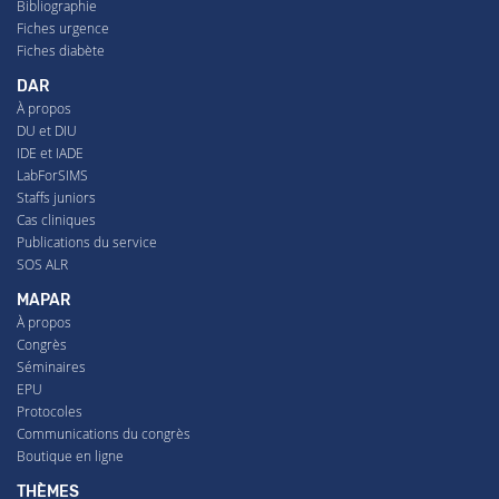
Bibliographie
Fiches urgence
Fiches diabète
DAR
À propos
DU et DIU
IDE et IADE
LabForSIMS
Staffs juniors
Cas cliniques
Publications du service
SOS ALR
MAPAR
À propos
Congrès
Séminaires
EPU
Protocoles
Communications du congrès
Boutique en ligne
THÈMES