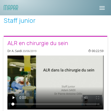
Toggl
navig
Staff junior
ALR en chirurgie du sein
Dr A. Saidi
00:22:59
20/06/2019