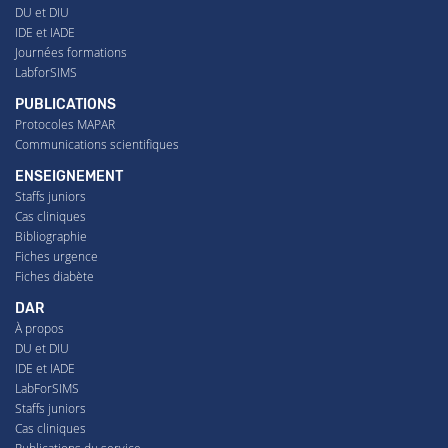
DU et DIU
IDE et IADE
Journées formations
LabforSIMS
PUBLICATIONS
Protocoles MAPAR
Communications scientifiques
ENSEIGNEMENT
Staffs juniors
Cas cliniques
Bibliographie
Fiches urgence
Fiches diabète
DAR
À propos
DU et DIU
IDE et IADE
LabForSIMS
Staffs juniors
Cas cliniques