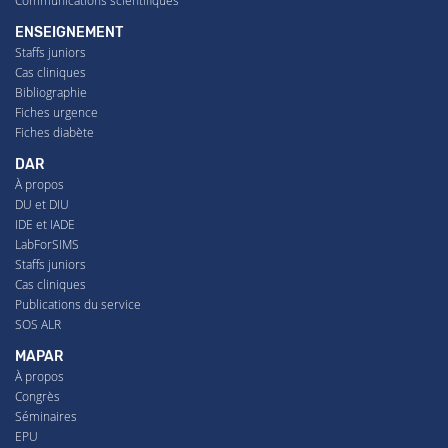
Communications scientifiques
ENSEIGNEMENT
Staffs juniors
Cas cliniques
Bibliographie
Fiches urgence
Fiches diabète
DAR
À propos
DU et DIU
IDE et IADE
LabForSIMS
Staffs juniors
Cas cliniques
Publications du service
SOS ALR
MAPAR
À propos
Congrès
Séminaires
EPU