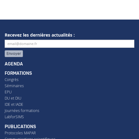
Recevez les dernières actualités :
Envoyer
AGENDA
FORMATIONS
Congrès
Séminaires
EPU
DU et DIU
IDE et IADE
Journées formations
LabforSIMS
PUBLICATIONS
Protocoles MAPAR