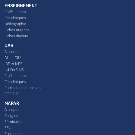
ENSEIGNEMENT
Staffs juniors
Cas cliniques
Bibliographie
Fiches urgence
Fiches diabète
DAR
À propos
DU et DIU
IDE et IADE
LabForSIMS
Staffs juniors
Cas cliniques
Publications du service
SOS ALR
MAPAR
À propos
Congrès
Séminaires
EPU
Protocoles