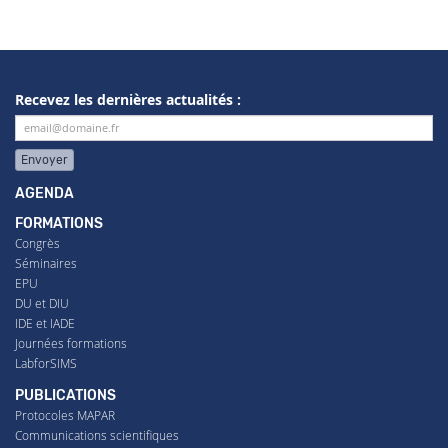
Recevez les dernières actualités :
Envoyer
AGENDA
FORMATIONS
Congrès
Séminaires
EPU
DU et DIU
IDE et IADE
Journées formations
LabforSIMS
PUBLICATIONS
Protocoles MAPAR
Communications scientifiques