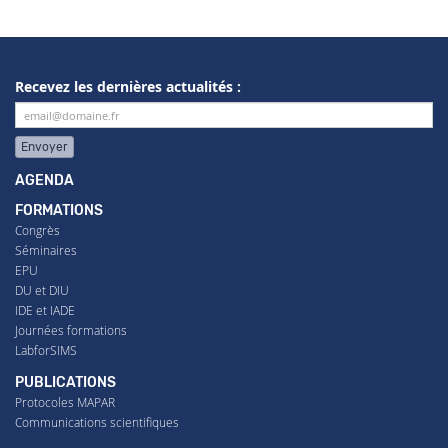
Recevez les dernières actualités :
Envoyer
AGENDA
FORMATIONS
Congrès
Séminaires
EPU
DU et DIU
IDE et IADE
Journées formations
LabforSIMS
PUBLICATIONS
Protocoles MAPAR
Communications scientifiques