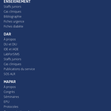
ENSEIGNEMENT
Staffs juniors
Cas cliniques
Bibliographie
Fiches urgence
Fiches diabète
DAR
À propos
DU et DIU
IDE et IADE
LabForSIMS
Staffs juniors
Cas cliniques
Publications du service
SOS ALR
MAPAR
À propos
Congrès
Séminaires
EPU
Protocoles