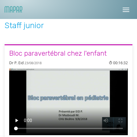
Toggl
navig
Staff junior
Bloc paravertébral chez l'enfant
Dr P. Eid
00:16:32
23/08/2018