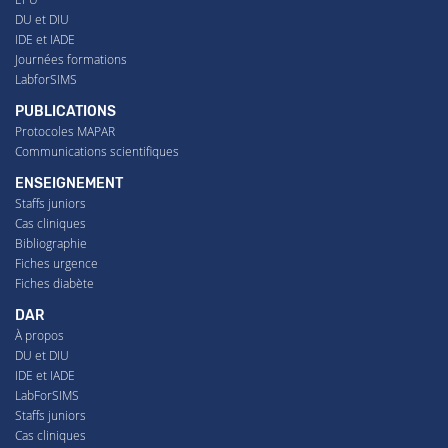
DU et DIU
IDE et IADE
Journées formations
LabforSIMS
PUBLICATIONS
Protocoles MAPAR
Communications scientifiques
ENSEIGNEMENT
Staffs juniors
Cas cliniques
Bibliographie
Fiches urgence
Fiches diabète
DAR
À propos
DU et DIU
IDE et IADE
LabForSIMS
Staffs juniors
Cas cliniques