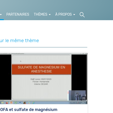
PARTENAIRES
THÈMES
À PROPOS
ur le même thème
OFA et sulfate de magnésium