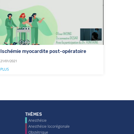
Ischémie myocardite post-opératoire
21/01/2021
PLUS
THÈMES
Anesthésie
Anesthésie locorégionale
Obstétrique