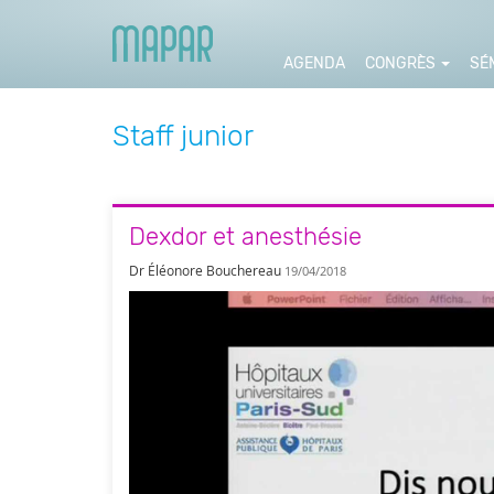
AGENDA
CONGRÈS
SÉ
Staff junior
Dexdor et anesthésie
Dr Éléonore Bouchereau
19/04/2018