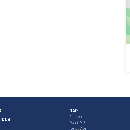
A
DAR
À propos
IONS
DU et DIU
IDE et IADE