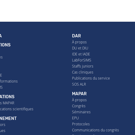
A
DAR
À propos
IONS
DU et DIU
IDE et IADE
es
LabForSIMS
Staffs juniors
U
Cas cliniques
DE
Publications du service
formations
SOS ALR
MS
MAPAR
ATIONS
À propos
es MAPAR
Congrès
tions scientifiques
Séminaires
EPU
GNEMENT
Protocoles
iors
Communications du congrès
ques