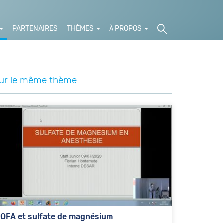
PARTENAIRES
THÈMES
À PROPOS
ur le même thème
OFA et sulfate de magnésium