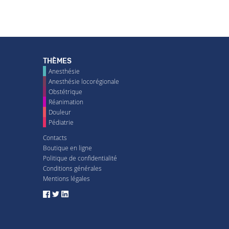
THÈMES
Anesthésie
Anesthésie locorégionale
Obstétrique
Réanimation
Douleur
Pédiatrie
Contacts
Boutique en ligne
Politique de confidentialité
Conditions générales
Mentions légales