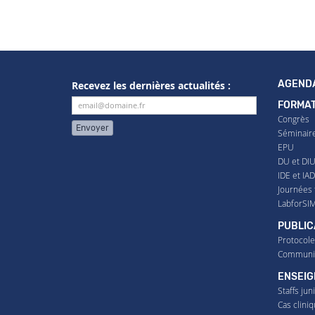
AGEND
Recevez les dernières actualités :
FORMAT
Congrès
Envoyer
Séminair
EPU
DU et DI
IDE et IA
Journées 
LabforSI
PUBLIC
Protocol
Communica
ENSEI
Staffs jun
Cas clini