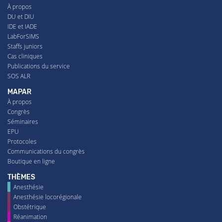
À propos
DU et DIU
IDE et IADE
LabForSIMS
Staffs juniors
Cas cliniques
Publications du service
SOS ALR
MAPAR
À propos
Congrès
Séminaires
EPU
Protocoles
Communications du congrès
Boutique en ligne
THÈMES
Anesthésie
Anesthésie locorégionale
Obstétrique
Réanimation