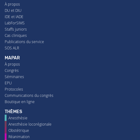
À propos
DU et DIU
IDE et IADE
LabForSIMS
Staffs juniors
Cas cliniques
Publications du service
SOS ALR
MAPAR
À propos
Congrès
Séminaires
EPU
Protocoles
Communications du congrès
Boutique en ligne
THÈMES
Anesthésie
Anesthésie locorégionale
Obstétrique
Réanimation