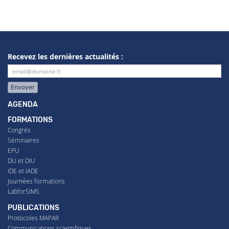
Recevez les dernières actualités :
Envoyer
AGENDA
FORMATIONS
Congrès
Séminaires
EPU
DU et DIU
IDE et IADE
Journées formations
LabforSIMS
PUBLICATIONS
Protocoles MAPAR
Communications scientifiques