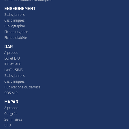
ENSEIGNEMENT
Staffs juniors
Cas cliniques
Bibliographie
Fiches urgence
Fiches diabète
DAR
À propos
DU et DIU
IDE et IADE
LabForSIMS
Staffs juniors
Cas cliniques
Publications du service
SOS ALR
MAPAR
À propos
Congrès
Séminaires
EPU