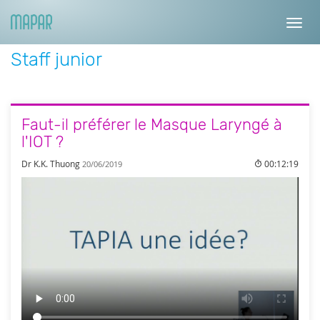
Toggl
navig
Staff junior
Faut-il préférer le Masque Laryngé à
l'IOT ?
Dr K.K. Thuong
00:12:19
20/06/2019