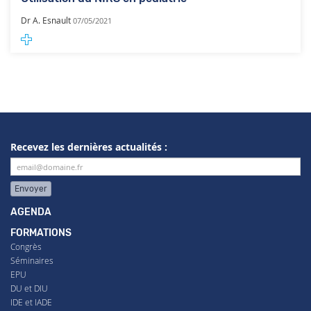
Dr A. Esnault
07/05/2021
Recevez les dernières actualités :
Envoyer
AGENDA
FORMATIONS
Congrès
Séminaires
EPU
DU et DIU
IDE et IADE