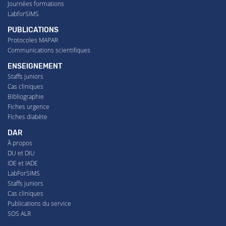
Journées formations
LabforSIMS
PUBLICATIONS
Protocoles MAPAR
Communications scientifiques
ENSEIGNEMENT
Staffs juniors
Cas cliniques
Bibliographie
Fiches urgence
Fiches diabète
DAR
À propos
DU et DIU
IDE et IADE
LabForSIMS
Staffs juniors
Cas cliniques
Publications du service
SOS ALR