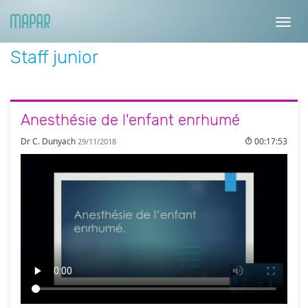
Toggl
navig
Staff junior
Anesthésie de l'enfant enrhumé
Dr C. Dunyach
00:17:53
29/11/2018