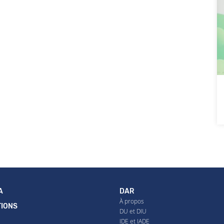
A
DAR
À propos
IONS
DU et DIU
IDE et IADE