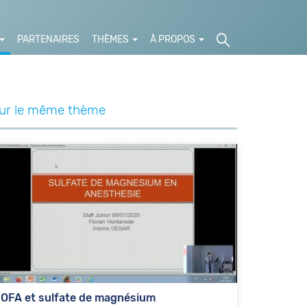
PARTENAIRES
THÈMES
À PROPOS
ur le même thème
OFA et sulfate de magnésium