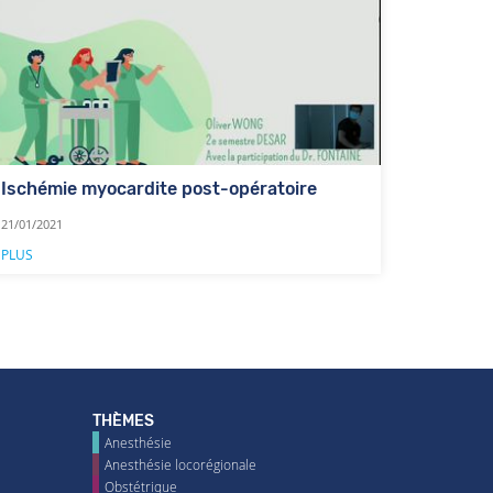
Ischémie myocardite post-opératoire
21/01/2021
PLUS
THÈMES
Anesthésie
Anesthésie locorégionale
Obstétrique