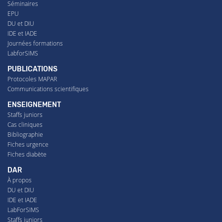
Séminaires
EPU
DU et DIU
IDE et IADE
Journées formations
LabforSIMS
PUBLICATIONS
Protocoles MAPAR
Communications scientifiques
ENSEIGNEMENT
Staffs juniors
Cas cliniques
Bibliographie
Fiches urgence
Fiches diabète
DAR
À propos
DU et DIU
IDE et IADE
LabForSIMS
Staffs juniors