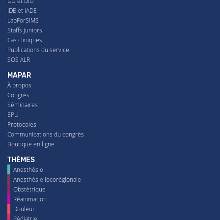
DU et DIU
IDE et IADE
LabForSIMS
Staffs juniors
Cas cliniques
Publications du service
SOS ALR
MAPAR
À propos
Congrès
Séminaires
EPU
Protocoles
Communications du congrès
Boutique en ligne
THÈMES
Anesthésie
Anesthésie locorégionale
Obstétrique
Réanimation
Douleur
Pédiatrie